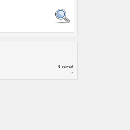
Greenvald
***