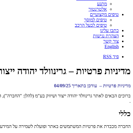
מתנע
אלטרנטור
טיפים מקצועיים
טיפים למוסך
טיפים לבעל הרכב
כתבו עלינו
הצהרת נגישות
צור קשר
English
פיד RSS
מדיניות פרטיות – גרינוולד יהודה ייצו
מדיניות פרטיות – עודכן בתאריך 04/09/25
ברוכים הבאים לאתר גרינוולד יהודה ייצור ושיווק בע"מ (להלן: "החברה"), הפועל בכתובת: il
.
כללי
החברה מכבדת את פרטיות המשתמשים באתר ופועלת לשמירה על המידע הנו