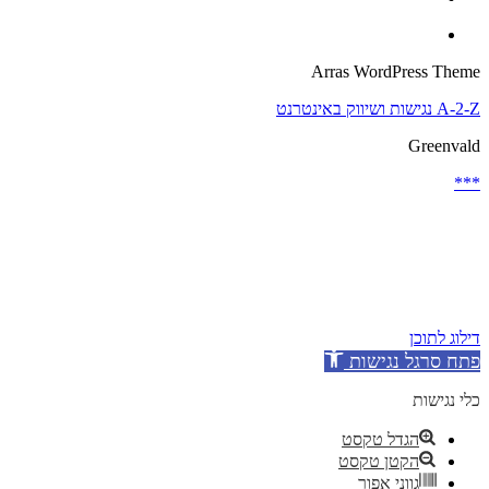
Arras WordPress Theme
A-2-Z נגישות ושיווק באינטרנט
Greenvald
***
דילוג לתוכן
פתח סרגל נגישות
כלי נגישות
הגדל טקסט
הקטן טקסט
גווני אפור