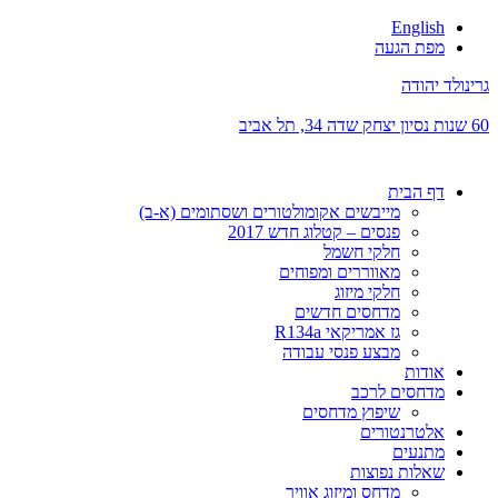
English
מפת הגעה
גרינולד יהודה
60 שנות נסיון
יצחק שדה 34, תל אביב
דף הבית
מייבשים אקומולטורים ושסתומים (א-ב)
פנסים – קטלוג חדש 2017
חלקי חשמל
מאווררים ומפוחים
חלקי מיזוג
מדחסים חדשים
גז אמריקאי R134a
מבצע פנסי עבודה
אודות
מדחסים לרכב
שיפוץ מדחסים
אלטרנטורים
מתנעים
שאלות נפוצות
מדחס ומיזוג אוויר