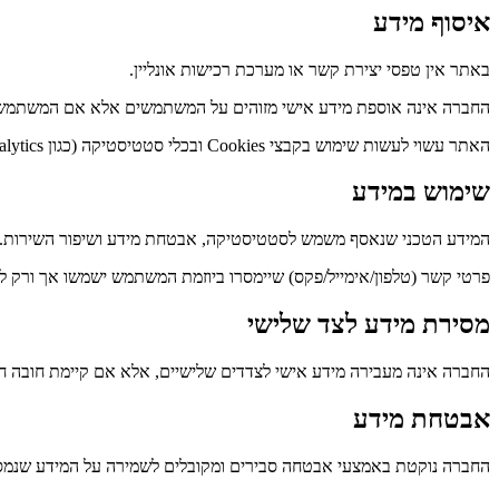
איסוף מידע
באתר אין טפסי יצירת קשר או מערכת רכישות אונליין.
החברה אינה אוספת מידע אישי מזוהים על המשתמשים אלא אם המשתמש יוצר
האתר עשוי לעשות שימוש בקבצי Cookies ובכלי סטטיסטיקה (כגון Google Analytics) לצורך שיפור חוויית המשתמש, ניטור תעבורה והתאמת תוכן.
שימוש במידע
המידע הטכני שנאסף משמש לסטטיסטיקה, אבטחת מידע ושיפור השירות.
פרטי קשר (טלפון/אימייל/פקס) שיימסרו ביוזמת המשתמש ישמשו אך ורק 
מסירת מידע לצד שלישי
החברה אינה מעבירה מידע אישי לצדדים שלישיים, אלא אם קיימת חובה 
אבטחת מידע
החברה נוקטת באמצעי אבטחה סבירים ומקובלים לשמירה על המידע שנמסר 