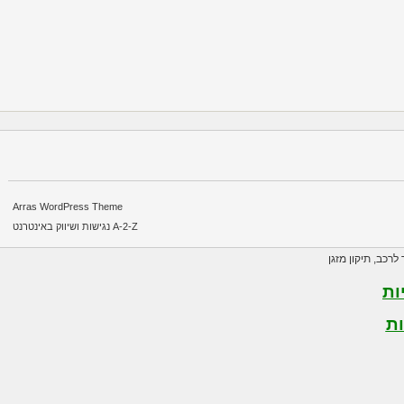
Arras WordPress Theme
A-2-Z נגישות ושיווק באינטרנט
רכב
,
תיקון מזגן
ת
ת