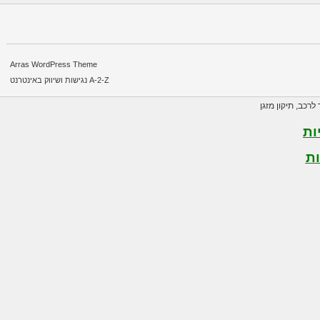
Arras WordPress Theme
A-2-Z נגישות ושיווק באינטרנט
רכב
,
תיקון מזגן
ת
ת