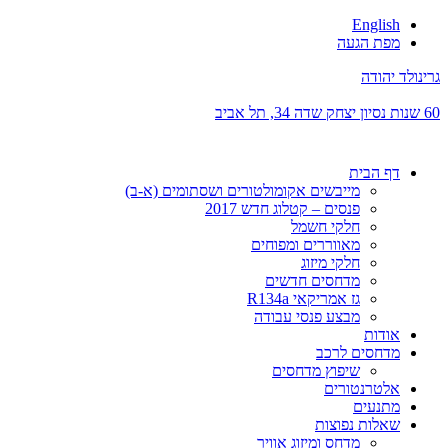
English
מפת הגעה
גרינולד יהודה
60 שנות נסיון
יצחק שדה 34, תל אביב
דף הבית
מייבשים אקומולטורים ושסתומים (א-ב)
פנסים – קטלוג חדש 2017
חלקי חשמל
מאווררים ומפוחים
חלקי מיזוג
מדחסים חדשים
גז אמריקאי R134a
מבצע פנסי עבודה
אודות
מדחסים לרכב
שיפוץ מדחסים
אלטרנטורים
מתנעים
שאלות נפוצות
מדחס ומיזוג אוויר