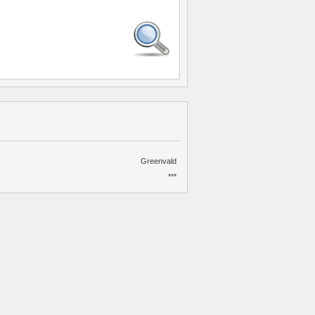
Greenvald
***