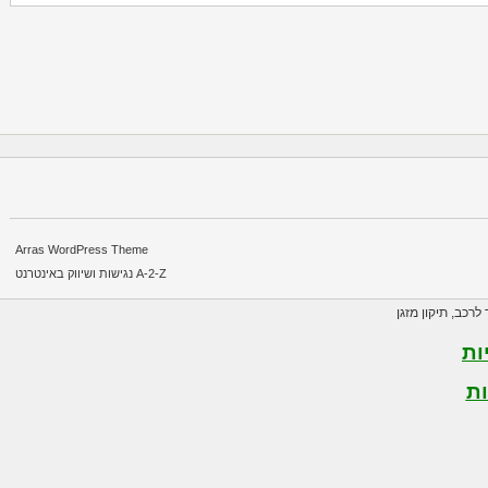
Arras WordPress Theme
A-2-Z נגישות ושיווק באינטרנט
רכב
,
תיקון מזגן
ת
ת