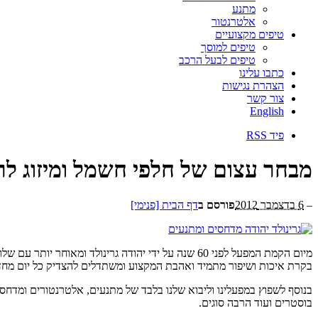
מתנע
אלטרנטור
טיפים מקצועיים
טיפים למוסך
טיפים לבעל הרכב
כתבו עלינו
הצהרת נגישות
צור קשר
English
פיד RSS
מבחר עצום של חלפי חשמל ומיזוג לר
–
6 בדצמבר 2012
פורסם ב
דף הבית [פנימי]
מיום הקמת המפעל לפני 60 שנה על ידי יהודה גרינול
בקרת איכות ושיפור מתמיד ואהבת המקצוע ומשתדלים להצדיק כל יום מחדש 
בנוסף לשפוץ במפעלינו וליבוא שלנו בלבד של מתנעים, אלטרנטורים ומדחסי 
בוסטרים ועוד הרבה סוגים.