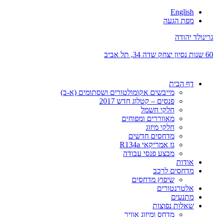
English
מפת הגעה
גרינולד יהודה
60 שנות נסיון
יצחק שדה 34, תל אביב
דף הבית
מייבשים אקומולטורים ושסתומים (א-ב)
פנסים – קטלוג חדש 2017
חלקי חשמל
מאווררים ומפוחים
חלקי מיזוג
מדחסים חדשים
גז אמריקאי R134a
מבצע פנסי עבודה
אודות
מדחסים לרכב
שיפוץ מדחסים
אלטרנטורים
מתנעים
שאלות נפוצות
מדחס ומיזוג אוויר