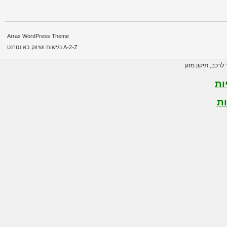
Arras WordPress Theme
A-2-Z נגישות ושיווק באינטרנט
רכב
,
תיקון מזגן
ת
ת