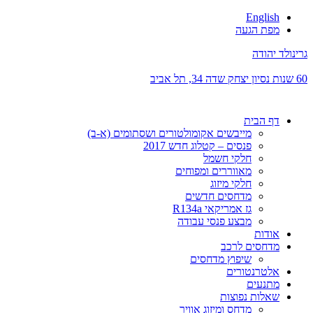
English
מפת הגעה
גרינולד יהודה
60 שנות נסיון
יצחק שדה 34, תל אביב
דף הבית
מייבשים אקומולטורים ושסתומים (א-ב)
פנסים – קטלוג חדש 2017
חלקי חשמל
מאווררים ומפוחים
חלקי מיזוג
מדחסים חדשים
גז אמריקאי R134a
מבצע פנסי עבודה
אודות
מדחסים לרכב
שיפוץ מדחסים
אלטרנטורים
מתנעים
שאלות נפוצות
מדחס ומיזוג אוויר