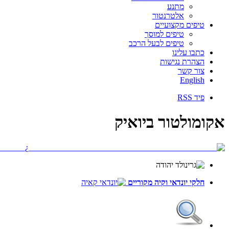
מתנע
אלטרנטור
טיפים מקצועיים
טיפים למוסך
טיפים לבעל הרכב
כתבו עלינו
הצהרת נגישות
צור קשר
English
פיד RSS
אקומולטור ביואיק
חלקי יונדאי
וקיה
מקוריים