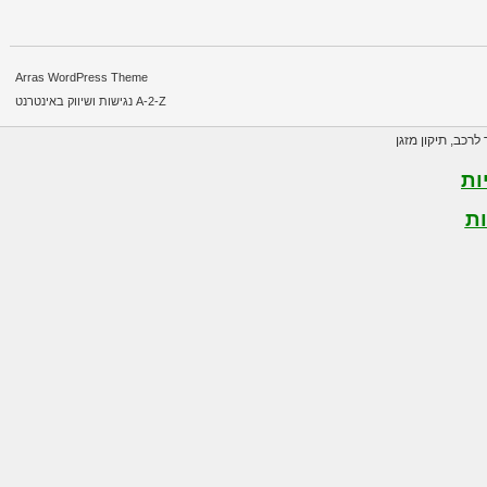
Arras WordPress Theme
A-2-Z נגישות ושיווק באינטרנט
רכב
,
תיקון מזגן
ת
ת