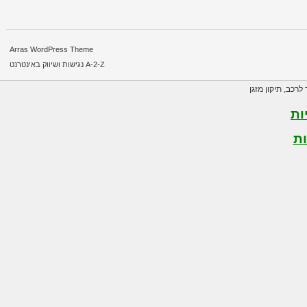
Arras WordPress Theme
A-2-Z נגישות ושיווק באינטרנט
רכב
,
תיקון מזגן
ת
ת