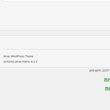
Arras WordPress Theme
A-2-Z נגישות ושיווק באינטרנט
רכב
,
תיקון מזגן
ת
ת