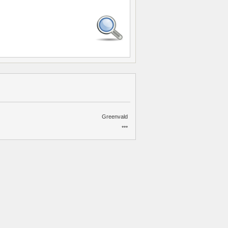
Greenvald
***