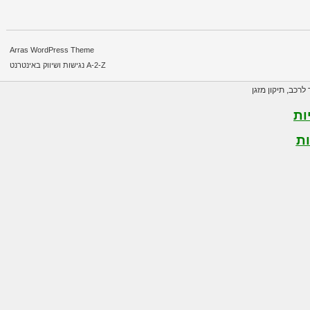
Arras WordPress Theme
A-2-Z נגישות ושיווק באינטרנט
רכב
,
תיקון מזגן
ת
ת