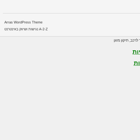
Arras WordPress Theme
A-2-Z נגישות ושיווק באינטרנט
רכב
,
תיקון מזגן
ת
ת