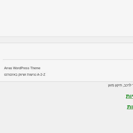
Arras WordPress Theme
A-2-Z נגישות ושיווק באינטרנט
רכב
,
תיקון מזגן
ת
ת