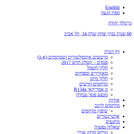
English
מפת הגעה
גרינולד יהודה
60 שנות נסיון
יצחק שדה 34, תל אביב
דף הבית
מייבשים אקומולטורים ושסתומים (א-ב)
פנסים – קטלוג חדש 2017
חלקי חשמל
מאווררים ומפוחים
חלקי מיזוג
מדחסים חדשים
גז אמריקאי R134a
מבצע פנסי עבודה
אודות
מדחסים לרכב
שיפוץ מדחסים
אלטרנטורים
מתנעים
שאלות נפוצות
מדחס ומיזוג אוויר