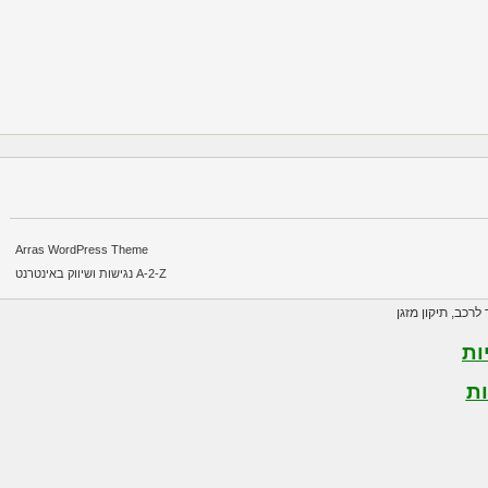
Arras WordPress Theme
A-2-Z נגישות ושיווק באינטרנט
רכב
,
תיקון מזגן
ת
ת