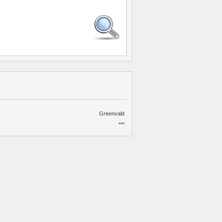
Greenvald
***