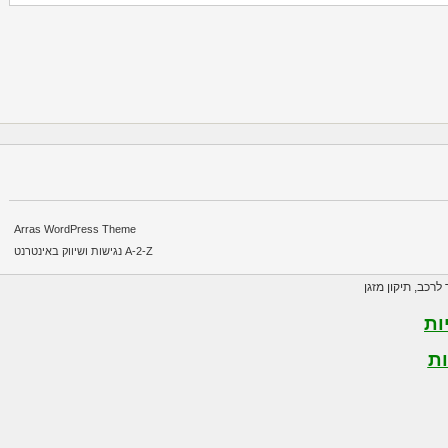
Arras WordPress Theme
A-2-Z נגישות ושיווק באינטרנט
רכב
,
תיקון מזגן
ת
ת