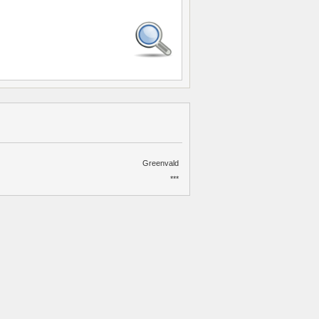
Greenvald
***