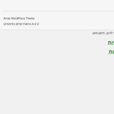
Arras WordPress Theme
A-2-Z נגישות ושיווק באינטרנט
רכב
,
תיקון מזגן
ת
ת